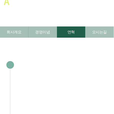
A
bout Us
회사개요
경영이념
연혁
오시는길